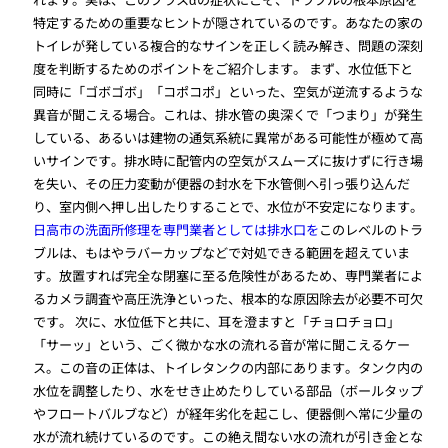
特定するための重要なヒントが隠されているのです。あなたの家の
トイレが発している複合的なサインを正しく読み解き、問題の深刻
度を判断するためのポイントをご紹介します。 まず、水位低下と
同時に「ゴボゴボ」「コポコポ」といった、空気が逆流するような
異音が聞こえる場合。これは、排水管の奥深くで「つまり」が発生
している、あるいは建物の通気系統に異常がある可能性が極めて高
いサインです。排水時に配管内の空気がスムーズに抜けずに行き場
を失い、その圧力変動が便器の封水を下水管側へ引っ張り込んだ
り、室内側へ押し出したりすることで、水位が不安定になります。
日高市の洗面所修理を専門業者としては排水口を
このレベルのトラ
ブルは、もはやラバーカップなどで対処できる範囲を超えていま
す。放置すれば完全な閉塞に至る危険性があるため、専門業者によ
るカメラ調査や高圧洗浄といった、根本的な原因除去が必要不可欠
です。 次に、水位低下と共に、耳を澄ますと「チョロチョロ」
「サーッ」という、ごく微かな水の流れる音が常に聞こえるケー
ス。この音の正体は、トイレタンクの内部にあります。タンク内の
水位を調整したり、水をせき止めたりしている部品（ボールタップ
やフロートバルブなど）が経年劣化を起こし、便器側へ常に少量の
水が流れ続けているのです。この絶え間ない水の流れが引き金とな