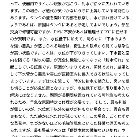
って、便器内でサイホン現象が起こり、封水が徐々に失われていき
ます。この場合、水道代が気づかないうちに上昇している可能性も
あります。タンクの蓋を開けて内部を観察し、水が漏れ続けている
ようであれば、原因はタンクにあると断定してよいでしょう。部品
交換で修理可能ですが、DIYに不安があれば無理せずプロに任せる
のが賢明です。 また、水位低下に加えて、明らかに「下水のよう
な強い悪臭」が感じられる場合は、衛生上の観点から見ても緊急性
が高い状態です。これは、水位が下がりきってしまい、下水管と室
内を隔てる「封水の蓋」が完全に機能しなくなった「封水切れ」を
起こしている証拠です。原因がつまりであれ、蒸発であれ、結果と
して下水管から悪臭や害虫が直接室内に侵入できる状態になってし
まっています。まずは水を流して一時的に封水を補充し、臭いを断
ち切ることが応急処置となりますが、水位低下が続く限り根本的な
解決にはなりません。問題が長期間放置されている可能性も考えら
れるため、早急な原因特定と修理が必要です。 そして、最も判断
が難しいのが、水位低下以外の症状が何もない場合です。異音も異
臭もなく、ただ静かに水だけが減っていく。この場合、ごくわずか
な蒸発や、気づかないほどの毛細管現象といった軽微な原因も考え
られますが、最も警戒すべきは「便器本体の微細なひび割れ」や