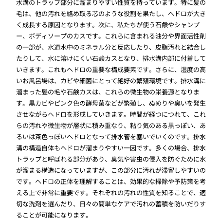
水溝のトラップ部分に溜まりやすい性質を持っています。特に髪の
毛は、他の汚れを絡め取る芯のような役割を果たし、ヘドロが大き
く成長する原因となります。次に、私たちが使う石鹸やシャンプ
ー、ボディソープのカスです。これらに含まれる油分や界面活性剤
の一部が、水道水中のミネラル分と反応したり、皮脂汚れと結合し
たりして、水に溶けにくい石鹸カスとなり、排水溝内部に付着して
いきます。これもヘドロの重要な構成要素です。さらに、湿度の高
いお風呂場は、カビや細菌にとって絶好の繁殖環境です。排水溝に
溜まった髪の毛や石鹸カスは、これらの微生物の栄養源となりま
す。黒カビやピンク色の酵母菌などが繁殖し、ぬめりや臭いを発生
させながらヘドロを形成していきます。時間が経つにつれて、これ
らの汚れや微生物が層状に積み重なり、粘り気のある黒っぽい、あ
るいは茶色っぽいヘドロとなって排水管を塞いでいくのです。排水
溝の構造自体もヘドロが溜まりやすい一因です。多くの場合、排水
トラップと呼ばれる部分があり、臭気や害虫の侵入を防ぐために水
が溜まる構造になっていますが、この部分に汚れが滞留しやすいの
です。ヘドロの正体を理解することは、効果的な掃除や予防策を考
える上で非常に重要です。それぞれの汚れの性質を知ることで、適
切な洗剤を選んだり、日々の簡単なケアで汚れの蓄積を防いだりす
ることが可能になります。