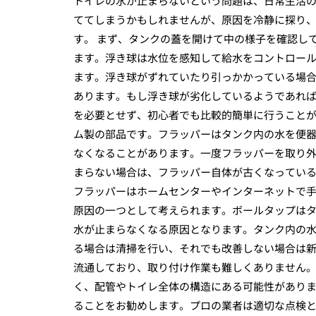
トイレの水が止まらないという問題は、日常生活
ててしまうかもしれませんが、原因を冷静に探り
す。 まず、タンクの蓋を開けて中の様子を確認し
ます。浮き球は水位を感知して給水をコントロー
ます。浮き球がずれていたり引っかかっている場
あります。もし浮き球が劣化しているようであれ
を必要とせず、初心者でも比較的簡単に行うことが
ム製の部品です。フラッパーはタンク内の水を便
なくなることがあります。一度フラッパーを取り
まらない場合は、フラッパー自体が古くなってい
フラッパーはホームセンターやインターネットで手
原因の一つとして考えられます。ボールタップは
水が止まらなくなる原因となります。タンク内の
る場合は清掃を行い、それでも改善しない場合は
流通しており、取り付け作業も難しくありません。
く、配管やトイレ全体の構造にある可能性があり
ることをお勧めします。プロの業者は適切な点検