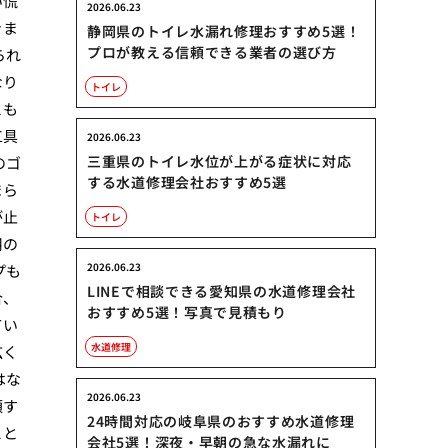
い慌
2026.06.23
きま
静岡県のトイレ水漏れ修理おすすめ5選！
プロが教える信頼できる業者の選び方
られ
なり
トイレ
とも
工具
2026.06.23
三重県のトイレ水位が上がる症状に対応
のゴ
する水道修理会社おすすめ5選
まら
が止
トイレ
用の
2026.06.23
プも
LINEで相談できる愛知県の水道修理会社
合、
おすすめ5選！写真で見積もり
てい
水道修理
広く
はな
2026.06.23
頼す
24時間対応の岐阜県のおすすめ水道修理
こと
会社5選！深夜・早朝の急な水漏れに