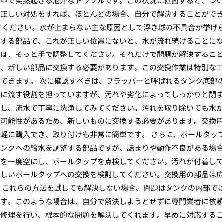
の中で突然起きる厄介なトラブルです。この状況に直面すると、つ
、正しい対処をすれば、ほとんどの場合、自分で解決することがで
てください。水が止まらない主な原因として浮き球の不具合が挙げ
ルする部品で、これが正しい位置にないと、水が流れ続けることに
合は、そっと手で調整してください。それだけで問題が解決するこ
ば、新しい部品に交換する必要があります。この交換作業は特別な
できます。 次に確認すべきは、フラッパーと呼ばれるタンク底部
器に流す役割を担っていますが、汚れや劣化によってしっかりと閉
外し、流水で丁寧に洗浄してみてください。汚れを取り除いても水
る可能性があるため、新しいものに交換する必要があります。交換
軽に購入でき、取り付けも非常に簡単です。 さらに、ボールタッ
タンクへの給水を調整する部品ですが、詰まりや動作不良がある場
水を一度空にし、ボールタップを点検してください。汚れが付着し
新しいボールタップへの交換を検討してください。交換用の部品は
 これらの方法を試しても解決しない場合、問題はタンクの内部で
ます。このような場合は、自分で解決しようとせずに専門業者に依
と修理を行い、根本的な問題を解決してくれます。早めに対応する