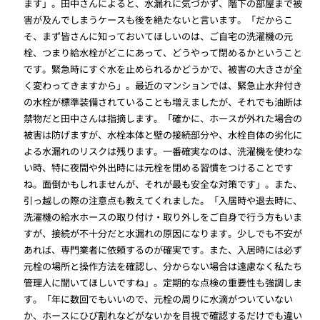
ます」。田中さんによると、水漏れに気づかず、階下の部屋まで被
害が及んでしまうケースも後を絶たないと言います。「だからこ
そ、まず皆さんに知っておいてほしいのは、ご自宅の洗濯機の元
栓、つまり給水栓がどこにあって、どうやって閉めるかということ
です。緊急時にすぐ水を止められるかどうかで、被害の大きさが全
く変わってきますから」。最近のマンションでは、緊急止水弁付き
の水栓が標準装備されていることも増えましたが、それでも油断は
禁物だと田中さんは指摘します。「確かに、ホースが外れた場合の
被害は防げますが、水栓本体と壁の接続部分や、水栓自体の劣化に
よる水漏れのリスクは残ります。一番確実なのは、洗濯機を使わな
い時、特に夜間や外出時には元栓を閉める習慣をつけることです
ね。面倒かもしれませんが、それが最も安全な対策です」。また、
引っ越しの際の注意点も教えてくれました。「入居時や退去時に、
洗濯機の給水ホースの取り付け・取り外しをご自身で行う方もいま
すが、接続が不十分だと水漏れの原因になります。少しでも不安が
あれば、専門業者に依頼するのが確実です。また、入居時には必ず
元栓の場所と操作方法を確認し、分からない場合は遠慮なく私たち
管理人に聞いてほしいですね」。定期的な点検の重要性も強調しま
す。「年に数回でもいいので、元栓の周りに水滴がついていない
か、ホースにひび割れなどがないかを目視で確認するだけでも違い