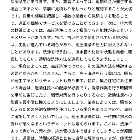
なる傾向があります。また、業者によっては、追加料金が発生する
場合もあるため、事前に見積もりをしっかりと確認することが大切
です。費用の相場を把握し、複数の業者から見積もりを取ること
で、適正な価格でサービスを受けることができます。次に、排水管
の材質によっては、高圧洗浄によって損傷する可能性があるという
デメリットがあります。特に、古い住宅で使用されている排水管
は、劣化が進んでいる場合があり、高圧洗浄の圧力に耐えられない
ことがあります。洗浄を行う前に、排水管の材質や状態を業者に確
認してもらい、適切な洗浄方法を選択してもらうようにしましょ
う。場合によっては、高圧洗浄ではなく、別の洗浄方法を検討する
必要があるかもしれません。さらに、高圧洗浄を行う際には、騒音
が発生するというデメリットもあります。特に、集合住宅にお住ま
いの場合は、近隣住民への配慮が必要です。洗浄作業を行う時間帯
を事前に告知したり、騒音対策を行ったりするなど、近隣住民への
影響を最小限に抑えるようにしましょう。業者によっては、騒音を
抑えるための特別な機材を使用している場合もありますので、事前
に確認しておくと良いでしょう。高圧洗浄後には、一時的に排水の
流れが悪くなるというデメリットも考えられます。これは、洗浄に
よって剥がれた汚れが、排水管の途中で詰まってしまうことが原因
です。通常は、時間の経過とともに自然に解消されますが、症状が