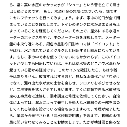
ら、常に高い水圧のかかった水が「シュー」という音を立てて噴き
出し続けるのです。 もし、水道料金の急増に気づいたら、慌てず
にセルフチェックを行ってみましょう。まず、家中の蛇口が全て閉
まっていることを確認します。トイレのタンクに水が溜まる音も止
まっていることを確認してください。その上で、屋外にある水道メ
ーターのボックスを開け、中のメーター盤を注視します。メーター
盤の中央付近にある、銀色の星形や円形のコマは「パイロット」と
呼ばれ、水が流れているとクルクルと回転する仕組みになっていま
す。もし、家の中で水を使っていないにもかかわらず、このパイロ
ットが少しでも回転していれば、それは給水管のどこかで水漏れが
起きている動かぬ証拠です。 このサインを確認したら、もはや猶
予はありません。放置すればするほど、無駄な水道代がかさむだけ
でなく、漏れ出た水が家の土台を腐らせ、シロアリを呼び寄せるな
ど、二次被害を拡大させてしまいます。すぐに信頼できる水道局指
定の工事業者に連絡し、漏水調査と修理を依頼してください。自治
体によっては、漏水によって発生した過大な水道料金の一部を減免
してくれる制度を設けている場合もありますので、修理が完了した
ら、業者から発行される「漏水修理証明書」を添えて、管轄の水道
局に問い合わせてみることをお勧めします。たかが検針票と侮るな