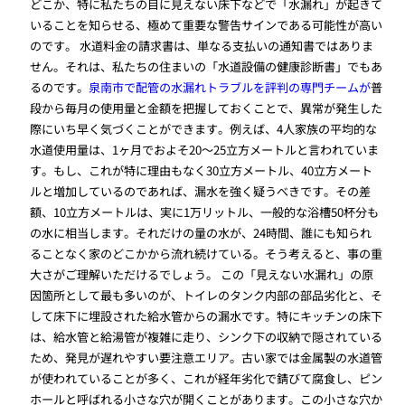
どこか、特に私たちの目に見えない床下などで「水漏れ」が起きて
いることを知らせる、極めて重要な警告サインである可能性が高い
のです。 水道料金の請求書は、単なる支払いの通知書ではありま
せん。それは、私たちの住まいの「水道設備の健康診断書」でもあ
るのです。
泉南市で配管の水漏れトラブルを評判の専門チームが
普
段から毎月の使用量と金額を把握しておくことで、異常が発生した
際にいち早く気づくことができます。例えば、4人家族の平均的な
水道使用量は、1ヶ月でおよそ20〜25立方メートルと言われていま
す。もし、これが特に理由もなく30立方メートル、40立方メート
ルと増加しているのであれば、漏水を強く疑うべきです。その差
額、10立方メートルは、実に1万リットル、一般的な浴槽50杯分も
の水に相当します。それだけの量の水が、24時間、誰にも知られ
ることなく家のどこかから流れ続けている。そう考えると、事の重
大さがご理解いただけるでしょう。 この「見えない水漏れ」の原
因箇所として最も多いのが、トイレのタンク内部の部品劣化と、そ
して床下に埋設された給水管からの漏水です。特にキッチンの床下
は、給水管と給湯管が複雑に走り、シンク下の収納で隠されている
ため、発見が遅れやすい要注意エリア。古い家では金属製の水道管
が使われていることが多く、これが経年劣化で錆びて腐食し、ピン
ホールと呼ばれる小さな穴が開くことがあります。この小さな穴か