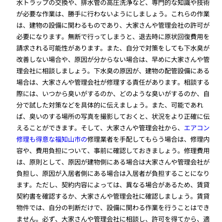
水トラップの交換や、排水管の高圧洗浄など、専門的な知識や技術
が必要な作業は、勝手に行わないようにしましょう。これらの作業
は、建物の設備に関わるものであり、大家さんや管理会社の許可が
必要になります。無断で行ってしまうと、退去時に原状回復費用を
請求される可能性があります。また、自分で対策をしても下水臭が
改善しない場合や、原因が分からない場合は、早めに大家さんや管
理会社に相談しましょう。下水臭の原因が、建物の配管設備にある
場合は、大家さんや管理会社が修理する責任があります。相談する
際には、いつから臭いがするのか、どのような臭いがするのか、自
分で試した対策などを具体的に伝えましょう。また、可能であれ
ば、臭いのする場所の写真を撮影しておくと、状況をより正確に伝
えることができます。そして、大家さんや管理会社から、
エアコン
修理も得意な福知山市の
修理業者を手配してもらう場合は、修理内
容や、費用負担について、事前に確認しておきましょう。修理費用
は、原則として、原因が建物側にある場合は大家さんや管理会社が
負担し、原因が入居者側にある場合は入居者が負担することになり
ます。ただし、契約内容によっては、異なる場合があるため、賃貸
契約書を確認するか、大家さんや管理会社に確認しましょう。賃貸
物件では、自分の判断だけで、設備に関わる作業を行うことはでき
ません。必ず、大家さんや管理会社に相談し、許可を得てから、適