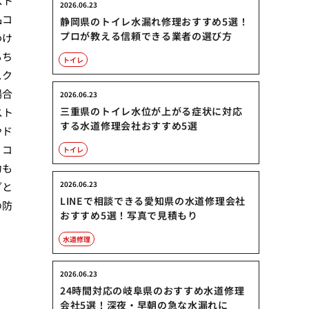
スト
2026.06.23
品コ
静岡県のトイレ水漏れ修理おすすめ5選！
プロが教える信頼できる業者の選び方
わけ
もち
トイレ
スク
場合
2026.06.23
三重県のトイレ水位が上がる症状に対応
スト
する水道修理会社おすすめ5選
やド
、コ
トイレ
力も
2026.06.23
ざと
LINEで相談できる愛知県の水道修理会社
の防
おすすめ5選！写真で見積もり
水道修理
2026.06.23
24時間対応の岐阜県のおすすめ水道修理
会社5選！深夜・早朝の急な水漏れに