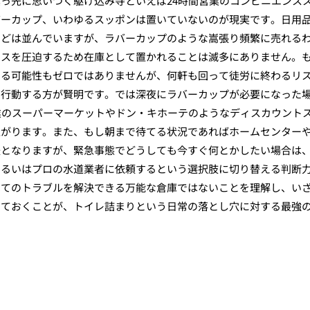
っ先に思いつく駆け込み寺といえば24時間営業のコンビニエンス
バーカップ、いわゆるスッポンは置いていないのが現実です。日用
などは並んでいますが、ラバーカップのような嵩張り頻繁に売れる
ースを圧迫するため在庫として置かれることは滅多にありません。
いる可能性もゼロではありませんが、何軒も回って徒労に終わるリ
て行動する方が賢明です。では深夜にラバーカップが必要になった
業のスーパーマーケットやドン・キホーテのようなディスカウント
上がります。また、もし朝まで待てる状況であればホームセンター
法となりますが、緊急事態でどうしても今すぐ何とかしたい場合は
あるいはプロの水道業者に依頼するという選択肢に切り替える判断
べてのトラブルを解決できる万能な倉庫ではないことを理解し、い
しておくことが、トイレ詰まりという日常の落とし穴に対する最強