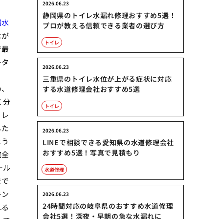
2026.06.23
静岡県のトイレ水漏れ修理おすすめ5選！
漏水
プロが教える信頼できる業者の選び方
なが
トイレ
で最
レタ
2026.06.23
、
三重県のトイレ水位が上がる症状に対応
め、
する水道修理会社おすすめ5選
く分
トイレ
。レ
した
2026.06.23
よう
LINEで相談できる愛知県の水道修理会社
おすすめ5選！写真で見積もり
完全
ール
水道修理
まで
キン
2026.06.23
24時間対応の岐阜県のおすすめ水道修理
れる
会社5選！深夜・早朝の急な水漏れに