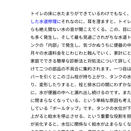
トイレの床に水たまりができているわけでもなく
した水道修理に
それなのに、耳を澄ますと、トイ
らも絶え間ない水の音が聞こえてくる。この、目
も多く発生し、そして最も見過ごされがちな水道
ンクの「内部」で発生し、気づかぬうちに便器の
月々の水道料金をじわじわと蝕んでいく、家計に
家庭でできる簡単な診断法と対処法について詳しく
けて二つの部品の不具合に集約されます。一つ目
バーを引くとこのゴム栓が持ち上がり、タンクの
り、変形したりすると、栓と排水口の間にわずか
に、水が便器の中へと漏れ出し続けるのです。ま
に閉まらなくなっている、という単純な原因も考え
している「ボールタップ」です。タンクの水位が
上がると給水を停止させる、という重要な役割を
が劣化すると、水位に関係なく給水が止まらなく