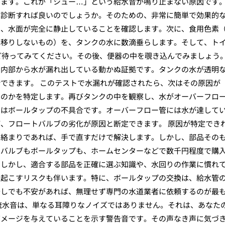
ます。これが「シュー…」という給水音が鳴り止まない原因です。
に診断すれば良いのでしょうか。そのための、非常に簡単で効果的
け、水面が完全に静止していることを確認します。次に、食用色素
色移りしないもの）を、タンクの水に数滴垂らします。そして、ト
ほど待ってみてください。その後、便器の中を覗き込んでみましょう
の内部から水が漏れ出している動かぬ証拠です。タンクの水が透明
できます。 このテストで水漏れが確認されたら、次はその原因が
るのかを特定します。再びタンクの中を観察し、水がオーバーフロ
因はボールタップの不具合です。オーバーフロー管には水が達して
、フロートバルブの劣化が原因と断定できます。 原因が特定でき
の絡まりであれば、手で直すだけで解決します。しかし、部品その
トバルブもボールタップも、ホームセンターなどで数千円程度で購
。しかし、適合する部品を正確に選ぶ知識や、水回りの作業に慣れ
き起こすリスクも伴います。特に、ボールタップの交換は、給水管
少しでも不安があれば、無理せず専門の水道業者に依頼するのが最
流水音は、単なる耳障りなノイズではありません。それは、あなた
ダメージを与えていることを示す警告音です。その声なき声に気づ