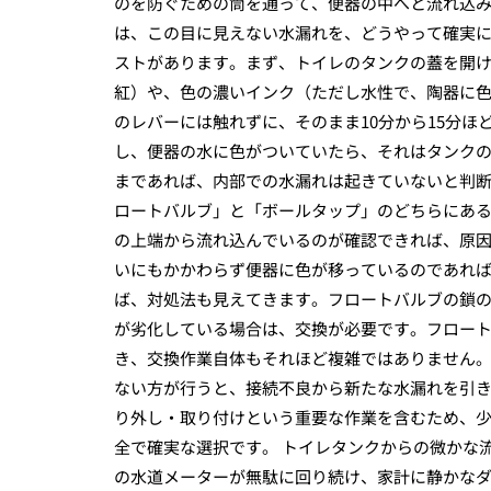
のを防ぐための筒を通って、便器の中へと流れ込み
は、この目に見えない水漏れを、どうやって確実
ストがあります。まず、トイレのタンクの蓋を開
紅）や、色の濃いインク（ただし水性で、陶器に
のレバーには触れずに、そのまま10分から15分
し、便器の水に色がついていたら、それはタンク
まであれば、内部での水漏れは起きていないと判断
ロートバルブ」と「ボールタップ」のどちらにあ
の上端から流れ込んでいるのが確認できれば、原
いにもかかわらず便器に色が移っているのであれば
ば、対処法も見えてきます。フロートバルブの鎖
が劣化している場合は、交換が必要です。フロー
き、交換作業自体もそれほど複雑ではありません
ない方が行うと、接続不良から新たな水漏れを引
り外し・取り付けという重要な作業を含むため、
全で確実な選択です。 トイレタンクからの微かな
の水道メーターが無駄に回り続け、家計に静かな