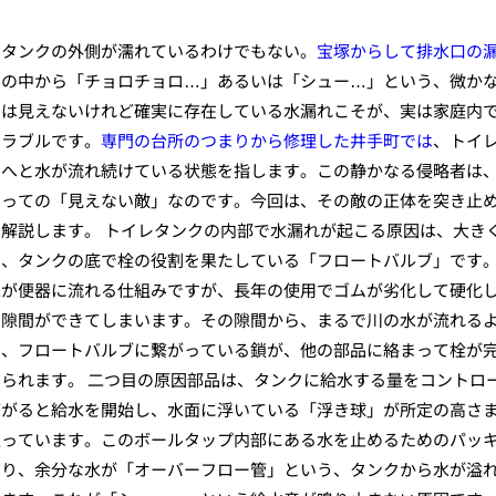
、タンクの外側が濡れているわけでもない。
宝塚からして排水口の
レの中から「チョロチョロ…」あるいは「シュー…」という、微か
には見えないけれど確実に存在している水漏れこそが、実は家庭内
トラブルです。
専門の台所のつまりから修理した井手町では
、トイ
中へと水が流れ続けている状態を指します。この静かなる侵略者は
とっての「見えない敵」なのです。今回は、その敵の正体を突き止
解説します。 トイレタンクの内部で水漏れが起こる原因は、大き
は、タンクの底で栓の役割を果たしている「フロートバルブ」です
水が便器に流れる仕組みですが、長年の使用でゴムが劣化して硬化
な隙間ができてしまいます。その隙間から、まるで川の水が流れる
た、フロートバルブに繋がっている鎖が、他の部品に絡まって栓が
られます。 二つ目の原因部品は、タンクに給水する量をコントロ
下がると給水を開始し、水面に浮いている「浮き球」が所定の高さ
担っています。このボールタップ内部にある水を止めるためのパッ
なり、余分な水が「オーバーフロー管」という、タンクから水が溢