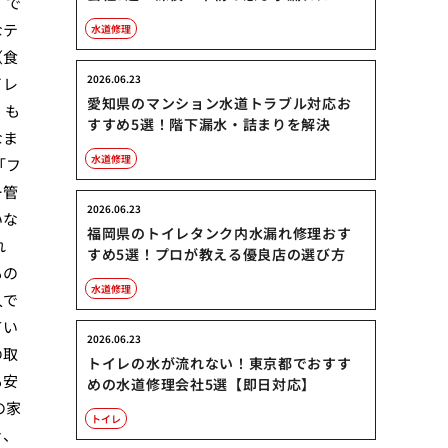
 で
なテ
水道修理
（食
2026.06.23
イレ
愛知県のマンション水道トラブル対応お
。も
すすめ5選！階下漏水・詰まりを解決
なま
水道修理
「フ
ー管
2026.06.23
いな
福岡県のトイレタンク内水漏れ修理おす
れ
すめ5選！プロが教える優良店の選び方
もの
水道修理
入で
てい
2026.06.23
の取
トイレの水が流れない！東京都でおすす
も安
めの水道修理会社5選【即日対応】
の家
トイレ
き、