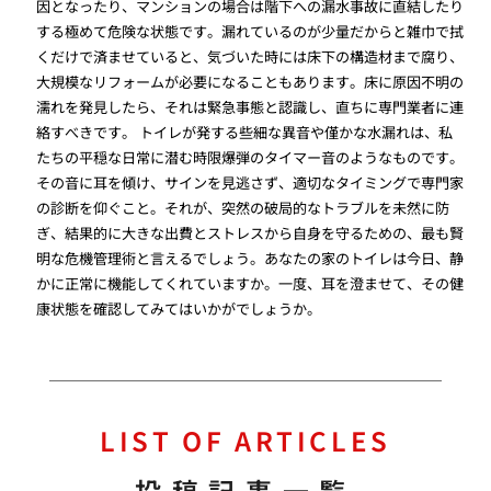
因となったり、マンションの場合は階下への漏水事故に直結したり
する極めて危険な状態です。漏れているのが少量だからと雑巾で拭
くだけで済ませていると、気づいた時には床下の構造材まで腐り、
大規模なリフォームが必要になることもあります。床に原因不明の
濡れを発見したら、それは緊急事態と認識し、直ちに専門業者に連
絡すべきです。 トイレが発する些細な異音や僅かな水漏れは、私
たちの平穏な日常に潜む時限爆弾のタイマー音のようなものです。
その音に耳を傾け、サインを見逃さず、適切なタイミングで専門家
の診断を仰ぐこと。それが、突然の破局的なトラブルを未然に防
ぎ、結果的に大きな出費とストレスから自身を守るための、最も賢
明な危機管理術と言えるでしょう。あなたの家のトイレは今日、静
かに正常に機能してくれていますか。一度、耳を澄ませて、その健
康状態を確認してみてはいかがでしょうか。
LIST OF ARTICLES
投稿記事一覧