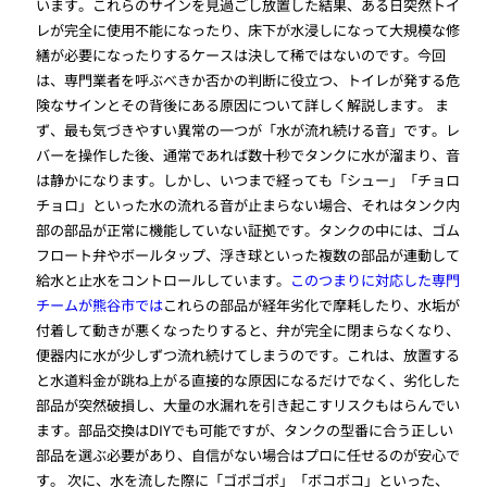
います。これらのサインを見過ごし放置した結果、ある日突然トイ
レが完全に使用不能になったり、床下が水浸しになって大規模な修
繕が必要になったりするケースは決して稀ではないのです。今回
は、専門業者を呼ぶべきか否かの判断に役立つ、トイレが発する危
険なサインとその背後にある原因について詳しく解説します。 ま
ず、最も気づきやすい異常の一つが「水が流れ続ける音」です。レ
バーを操作した後、通常であれば数十秒でタンクに水が溜まり、音
は静かになります。しかし、いつまで経っても「シュー」「チョロ
チョロ」といった水の流れる音が止まらない場合、それはタンク内
部の部品が正常に機能していない証拠です。タンクの中には、ゴム
フロート弁やボールタップ、浮き球といった複数の部品が連動して
給水と止水をコントロールしています。
このつまりに対応した専門
チームが熊谷市では
これらの部品が経年劣化で摩耗したり、水垢が
付着して動きが悪くなったりすると、弁が完全に閉まらなくなり、
便器内に水が少しずつ流れ続けてしまうのです。これは、放置する
と水道料金が跳ね上がる直接的な原因になるだけでなく、劣化した
部品が突然破損し、大量の水漏れを引き起こすリスクもはらんでい
ます。部品交換はDIYでも可能ですが、タンクの型番に合う正しい
部品を選ぶ必要があり、自信がない場合はプロに任せるのが安心で
す。 次に、水を流した際に「ゴポゴポ」「ボコボコ」といった、