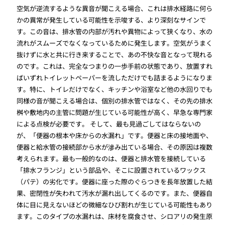
空気が逆流するような異音が聞こえる場合、これは排水経路に何ら
かの異常が発生している可能性を示唆する、より深刻なサインで
す。この音は、排水管の内部が汚れや異物によって狭くなり、水の
流れがスムーズでなくなっているために発生します。空気がうまく
抜けずに水と共に行き来することで、あの不快な音となって現れる
のです。これは、完全なつまりの一歩手前の状態であり、放置すれ
ばいずれトイレットペーパーを流しただけでも詰まるようになりま
す。特に、トイレだけでなく、キッチンや浴室など他の水回りでも
同様の音が聞こえる場合は、個別の排水管ではなく、その先の排水
桝や敷地内の主管に問題が生じている可能性が高く、早急な専門家
による点検が必要です。 そして、最も見過ごしてはならないの
が、「便器の根本や床からの水漏れ」です。便器と床の接地面や、
便器と給水管の接続部から水が滲み出ている場合、その原因は複数
考えられます。最も一般的なのは、便器と排水管を接続している
「排水フランジ」という部品や、そこに設置されているワックス
（パテ）の劣化です。便器に座った際のぐらつきを長年放置した結
果、密閉性が失われて汚水が漏れ出してくるのです。また、便器自
体に目に見えないほどの微細なひび割れが生じている可能性もあり
ます。このタイプの水漏れは、床材を腐食させ、シロアリの発生原