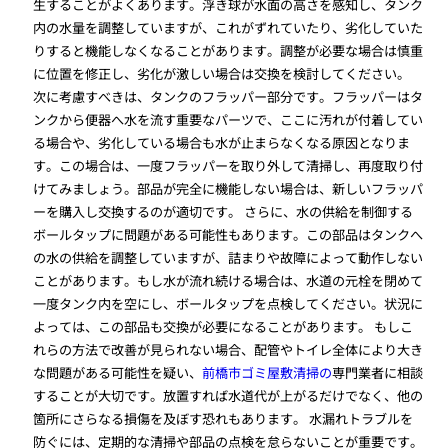
生することがよくあります。浮き球が水面の高さを感知し、タンク
内の水量を調整していますが、これがずれていたり、劣化していた
りすると機能しなくなることがあります。調整が必要な場合は慎重
に位置を修正し、劣化が激しい場合は交換を検討してください。
次に考慮すべきは、タンクのフラッパー部分です。フラッパーはタ
ンクから便器へ水を流す重要なパーツで、ここに汚れが付着してい
る場合や、劣化している場合も水が止まらなくなる原因となりま
す。この場合は、一度フラッパーを取り外して清掃し、再度取り付
けてみましょう。部品が完全に機能しない場合は、新しいフラッパ
ーを購入し交換するのが適切です。 さらに、水の供給を制御する
ボールタップに問題がある可能性もあります。この部品はタンクへ
の水の供給を調整していますが、詰まりや故障によって動作しない
ことがあります。もし水が流れ続ける場合は、水道の元栓を閉めて
一度タンク内を空にし、ボールタップを点検してください。状況に
よっては、この部品も交換が必要になることがあります。 もしこ
れらの方法で改善が見られない場合、配管やトイレ全体により大き
な問題がある可能性を疑い、
前橋市ゴミ屋敷清掃の
専門業者に相談
することが大切です。放置すれば水道代が上がるだけでなく、他の
箇所にさらなる損傷を及ぼす恐れもあります。 水漏れトラブルを
防ぐには、定期的な清掃や部品の点検を怠らないことが重要です。