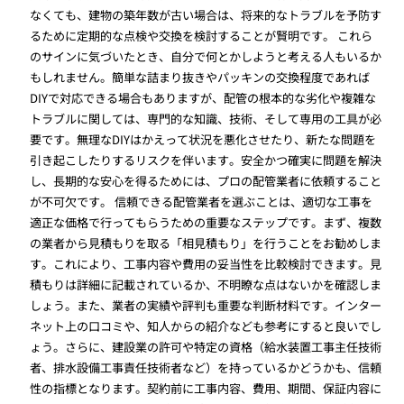
なくても、建物の築年数が古い場合は、将来的なトラブルを予防す
るために定期的な点検や交換を検討することが賢明です。 これら
のサインに気づいたとき、自分で何とかしようと考える人もいるか
もしれません。簡単な詰まり抜きやパッキンの交換程度であれば
DIYで対応できる場合もありますが、配管の根本的な劣化や複雑な
トラブルに関しては、専門的な知識、技術、そして専用の工具が必
要です。無理なDIYはかえって状況を悪化させたり、新たな問題を
引き起こしたりするリスクを伴います。安全かつ確実に問題を解決
し、長期的な安心を得るためには、プロの配管業者に依頼すること
が不可欠です。 信頼できる配管業者を選ぶことは、適切な工事を
適正な価格で行ってもらうための重要なステップです。まず、複数
の業者から見積もりを取る「相見積もり」を行うことをお勧めしま
す。これにより、工事内容や費用の妥当性を比較検討できます。見
積もりは詳細に記載されているか、不明瞭な点はないかを確認しま
しょう。また、業者の実績や評判も重要な判断材料です。インター
ネット上の口コミや、知人からの紹介なども参考にすると良いでし
ょう。さらに、建設業の許可や特定の資格（給水装置工事主任技術
者、排水設備工事責任技術者など）を持っているかどうかも、信頼
性の指標となります。契約前に工事内容、費用、期間、保証内容に