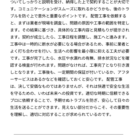
ついてしっかりと説明を受け、納得した上で契約することが大切で
す。コミュニケーションがスムーズに取れるかどうかも、後のトラ
ブルを防ぐ上で意外と重要なポイントです。 配管工事を依頼する
と、まずは業者が現場を調査し、問題の原因や工事の範囲を特定し
ます。その結果に基づき、具体的な工事内容と見積もりが提示され
ます。契約が成立したら、工事日程を調整し、施工へと進みます。
工事中は一時的に断水が必要になる場合があるため、事前に業者と
よく打ち合わせを行い、生活への影響を最小限に抑える工夫が必要
です。工事が完了したら、水圧や水漏れの有無、排水状況などを確
認する検査が行われます。問題がなければ、工事完了となり引き渡
しとなります。工事後も、一定期間の保証が付いているか、アフタ
ーサービスはあるかなどを確認しておくと安心です。 配管工事
は、決して安価なものではありませんが、それは快適で安全な生活
を守るための、いわば未来への投資です。適切な時期に信頼できる
プロに依頼することで、予期せぬトラブルを防ぎ、安心して日々の
生活を送ることができます。見えない部分だからこそ、その重要性
を理解し、適切に対応することが求められているのです。