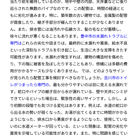
当たり前を維持しているのが、地中や壁の内部、天井裏などに張り
巡らされた無数のパイプなのです。 この配管は、時間の経過とと
もに劣化が進みます。特に、築年数の古い建物では、金属製の配管
が腐食したり、継ぎ手部分が緩んだりすることが少なくありませ
ん。また、排水管には油汚れや石鹸カス、髪の毛などが蓄積し、
徐々に流れが悪くなることもあります。
豊中市の水漏れトラブルに
専門は
これらの劣化や詰まりは、最終的に水漏れや異臭、給水不良
といった深刻なトラブルを引き起こし、生活に大きな支障をきたす
可能性があります。水漏れが発生すれば、建物の構造材を傷めた
り、下の階に被害を及ぼしたりすることもあり、修繕には多額の費
用がかかるケースも少なくありません。 では、どのようなサイン
が見られたら配管工事を検討すべきなのでしょうか。
吉川市のトイ
レがつまったら専門の
、最も分かりやすいのは目に見える水漏れで
す。蛇口やパイプの継ぎ目から水が漏れている、壁や天井にシミが
できているといった場合は、緊急性の高いサインです。しかし、よ
り初期の段階でも気づける変化はあります。例えば、水道の蛇口か
ら出る水の勢いが弱くなった、お湯が出てくるまでに時間がかかる
ようになった、排水口から悪臭がするようになった、使用していな
いのに水道メーターが回っている、といった現象は、配管の劣化や
異常を示唆している可能性があります。また、特に問題を感じてい