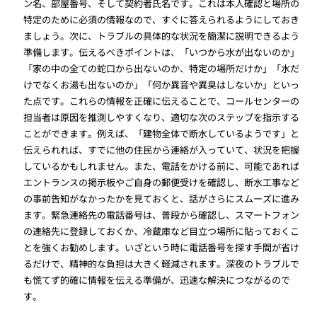
ン名、部屋番号、そして契約者氏名です。これは本人確認と場所の
特定のために必須の情報なので、すぐに答えられるようにしておき
ましょう。次に、トラブルの具体的な状況を簡潔に説明できるよう
準備します。伝えるべきポイントは、「いつから水が出ないのか」
「家の中の全ての蛇口から出ないのか、特定の場所だけか」「水だ
けでなくお湯も出ないのか」「何か異音や異臭はしないか」といっ
た点です。これらの情報を正確に伝えることで、コールセンターの
担当者は原因を推測しやすくなり、適切な次のステップを指示する
ことができます。例えば、「建物全体で断水しているようです」と
伝えられれば、すでに他の住民から連絡が入っていて、状況を把握
しているかもしれません。また、電話をかける前に、可能であれば
エントランスの掲示板やご自身の郵便受けを確認し、断水工事など
の事前告知がなかったかを見ておくと、話がさらにスムーズに進み
ます。緊急連絡先の電話番号は、普段から確認し、スマートフォン
の連絡先に登録しておくか、冷蔵庫など目立つ場所に貼っておくこ
とを強くお勧めします。いざという時に電話番号を探す手間が省け
るだけで、精神的な負担は大きく軽減されます。深夜のトラブルで
も慌てず的確に情報を伝える準備が、迅速な解決につながるので
す。