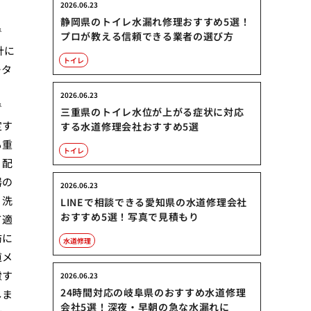
2026.06.23
静岡県のトイレ水漏れ修理おすすめ5選！
で
プロが教える信頼できる業者の選び方
計に
トイレ
ータ
2026.06.23
で
三重県のトイレ水位が上がる症状に対応
定す
する水道修理会社おすすめ5選
も重
トイレ
。配
器の
2026.06.23
、洗
LINEで相談できる愛知県の水道修理会社
おすすめ5選！写真で見積もり
て適
防に
水道修理
道メ
慮す
2026.06.23
24時間対応の岐阜県のおすすめ水道修理
しま
会社5選！深夜・早朝の急な水漏れに