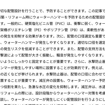
適切な配管設計を行うことで、予防することができます。この記事
新築・リフォーム時にウォーターハンマーを予防するための配管設
す。一般的に、硬質塩化ビニル管（PVC）は、衝撃に弱く、ウォ
架橋ポリエチレン管（PE）やポリブテン管（PB）は、柔軟性があ
ーの発生を抑制する効果があります。次に、配管の口径選定も重要
り、ウォーターハンマーが発生しやすくなります。適切な口径を選
ーの発生リスクを低減することができます。また、配管の支持方法
衝撃波によって配管が大きく振動し、騒音が発生しやすくなります
ないようにしっかりと固定することが重要です。さらに、水撃防止
ハンマーが発生しやすい場所に設置することが効果的です。例えば
ブの近くなどが挙げられます。水撃防止器は、配管の口径に合わせ
設置することが重要です。減圧弁の設置も、ウォーターハンマー予
保つ役割を果たし、急激な水圧の変化を抑制します。減圧弁は、水
やリフォームの際には、設計段階からウォーターハンマー対策を考
相談し、ウォーターハンマーが発生しにくい配管設計を行うように