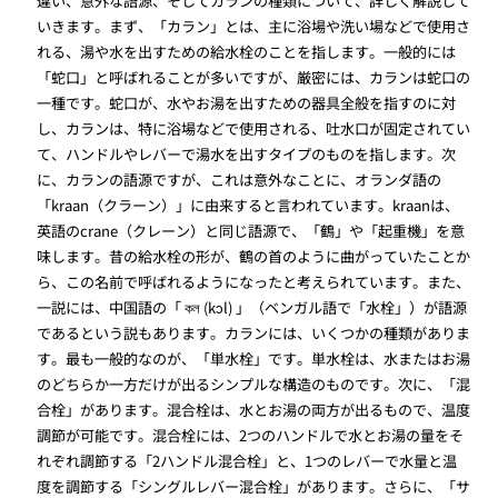
違い、意外な語源、そしてカランの種類について、詳しく解説して
いきます。まず、「カラン」とは、主に浴場や洗い場などで使用さ
れる、湯や水を出すための給水栓のことを指します。一般的には
「蛇口」と呼ばれることが多いですが、厳密には、カランは蛇口の
一種です。蛇口が、水やお湯を出すための器具全般を指すのに対
し、カランは、特に浴場などで使用される、吐水口が固定されてい
て、ハンドルやレバーで湯水を出すタイプのものを指します。次
に、カランの語源ですが、これは意外なことに、オランダ語の
「kraan（クラーン）」に由来すると言われています。kraanは、
英語のcrane（クレーン）と同じ語源で、「鶴」や「起重機」を意
味します。昔の給水栓の形が、鶴の首のように曲がっていたことか
ら、この名前で呼ばれるようになったと考えられています。また、
一説には、中国語の「 কল (kɔl) 」（ベンガル語で「水栓」）が語源
であるという説もあります。カランには、いくつかの種類がありま
す。最も一般的なのが、「単水栓」です。単水栓は、水またはお湯
のどちらか一方だけが出るシンプルな構造のものです。次に、「混
合栓」があります。混合栓は、水とお湯の両方が出るもので、温度
調節が可能です。混合栓には、2つのハンドルで水とお湯の量をそ
れぞれ調節する「2ハンドル混合栓」と、1つのレバーで水量と温
度を調節する「シングルレバー混合栓」があります。さらに、「サ