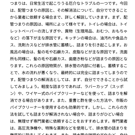
つまりは、日常生活で起こりうる厄介なトラブルの一つです。今回
は、配管つまりの原因と、その解消法について、自分でできること
から業者に依頼する場合まで、詳しく解説していきます。まず、配
管つまりの原因は、場所によって様々です。トイレの場合は、トイ
レットペーパーの流しすぎや、異物（生理用品、おむつ、おもちゃ
など）の落下が主な原因です。キッチンの場合は、油汚れや食品カ
ス、洗剤カスなどが排水管に蓄積し、詰まりを引き起こします。お
風呂の場合は、髪の毛や石鹸カス、皮脂などが主な原因です。洗面
所も同様に、髪の毛や石鹸カス、歯磨き粉などが詰まりの原因とな
ります。これらの原因物質が、排水管の内部に付着し、蓄積するこ
とで、水の流れが悪くなり、最終的には完全に詰まってしまうので
す。配管つまりの解消法としては、まず、自分でできることから試
してみましょう。軽度な詰まりであれば、ラバーカップ（スッポ
ン）や、ワイヤー式のパイプクリーナーなどを使って、詰まりを解
消できる場合があります。また、重曹と酢を使った方法や、市販の
パイプクリーナーを使用するのも効果的です。しかし、これらの方
法を試しても詰まりが解消されない場合や、詰まりがひどい場合
は、無理せず専門業者に依頼することをおすすめします。専門業者
は、高圧洗浄機や、特殊な薬剤などを使用して、排水管の詰まりを
徹底的に除去してくれます。また、排水管の破損や劣化など、自分