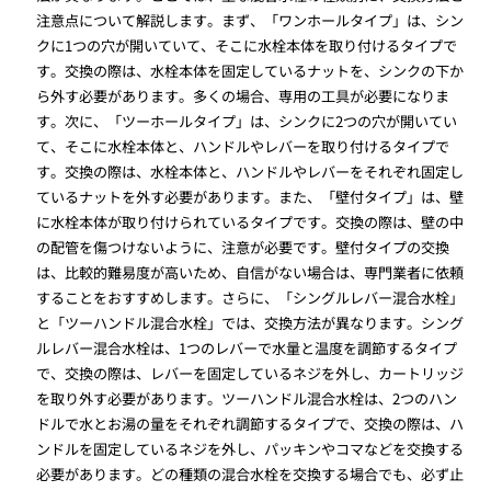
注意点について解説します。まず、「ワンホールタイプ」は、シン
クに1つの穴が開いていて、そこに水栓本体を取り付けるタイプで
す。交換の際は、水栓本体を固定しているナットを、シンクの下か
ら外す必要があります。多くの場合、専用の工具が必要になりま
す。次に、「ツーホールタイプ」は、シンクに2つの穴が開いてい
て、そこに水栓本体と、ハンドルやレバーを取り付けるタイプで
す。交換の際は、水栓本体と、ハンドルやレバーをそれぞれ固定し
ているナットを外す必要があります。また、「壁付タイプ」は、壁
に水栓本体が取り付けられているタイプです。交換の際は、壁の中
の配管を傷つけないように、注意が必要です。壁付タイプの交換
は、比較的難易度が高いため、自信がない場合は、専門業者に依頼
することをおすすめします。さらに、「シングルレバー混合水栓」
と「ツーハンドル混合水栓」では、交換方法が異なります。シング
ルレバー混合水栓は、1つのレバーで水量と温度を調節するタイプ
で、交換の際は、レバーを固定しているネジを外し、カートリッジ
を取り外す必要があります。ツーハンドル混合水栓は、2つのハン
ドルで水とお湯の量をそれぞれ調節するタイプで、交換の際は、ハ
ンドルを固定しているネジを外し、パッキンやコマなどを交換する
必要があります。どの種類の混合水栓を交換する場合でも、必ず止