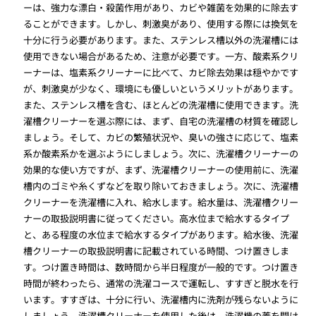
ーは、強力な漂白・殺菌作用があり、カビや雑菌を効果的に除去す
ることができます。しかし、刺激臭があり、使用する際には換気を
十分に行う必要があります。また、ステンレス槽以外の洗濯槽には
使用できない場合があるため、注意が必要です。一方、酸素系クリ
ーナーは、塩素系クリーナーに比べて、カビ除去効果は穏やかです
が、刺激臭が少なく、環境にも優しいというメリットがあります。
また、ステンレス槽を含む、ほとんどの洗濯槽に使用できます。洗
濯槽クリーナーを選ぶ際には、まず、自宅の洗濯槽の材質を確認し
ましょう。そして、カビの繁殖状況や、臭いの強さに応じて、塩素
系か酸素系かを選ぶようにしましょう。次に、洗濯槽クリーナーの
効果的な使い方ですが、まず、洗濯槽クリーナーの使用前に、洗濯
槽内のゴミや糸くずなどを取り除いておきましょう。次に、洗濯槽
クリーナーを洗濯槽に入れ、給水します。給水量は、洗濯槽クリー
ナーの取扱説明書に従ってください。高水位まで給水するタイプ
と、ある程度の水位まで給水するタイプがあります。給水後、洗濯
槽クリーナーの取扱説明書に記載されている時間、つけ置きしま
す。つけ置き時間は、数時間から半日程度が一般的です。つけ置き
時間が終わったら、通常の洗濯コースで運転し、すすぎと脱水を行
います。すすぎは、十分に行い、洗濯槽内に洗剤が残らないように
しましょう。洗濯槽クリーナーを使用した後は、洗濯機の蓋を開け