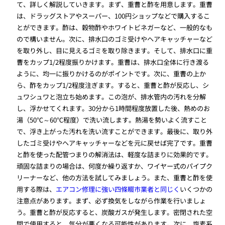
て、詳しく解説していきます。まず、重曹と酢を用意します。重曹
は、ドラッグストアやスーパー、100円ショップなどで購入するこ
とができます。酢は、穀物酢やホワイトビネガーなど、一般的なも
ので構いません。次に、排水口のゴミ受けやヘアキャッチャーなど
を取り外し、目に見えるゴミを取り除きます。そして、排水口に重
曹をカップ1/2程度振りかけます。重曹は、排水口全体に行き渡る
ように、均一に振りかけるのがポイントです。次に、重曹の上か
ら、酢をカップ1/2程度注ぎます。すると、重曹と酢が反応し、シ
ュワシュワと泡立ち始めます。この泡が、排水管内の汚れを分解
し、浮かせてくれます。30分から1時間程度放置した後、熱めのお
湯（50℃～60℃程度）で洗い流します。熱湯を勢いよく流すこと
で、浮き上がった汚れを洗い流すことができます。最後に、取り外
したゴミ受けやヘアキャッチャーなどを元に戻せば完了です。重曹
と酢を使った配管つまりの解消法は、軽度な詰まりに効果的です。
頑固な詰まりの場合は、何度か繰り返すか、ワイヤー式のパイプク
リーナーなど、他の方法を試してみましょう。また、重曹と酢を使
用する際は、
エアコン修理に強い四條畷市業者と同じく
いくつかの
注意点があります。まず、必ず換気をしながら作業を行いましょ
う。重曹と酢が反応すると、炭酸ガスが発生します。密閉された空
間で使用すると、気分が悪くなる可能性があります。次に、塩素系