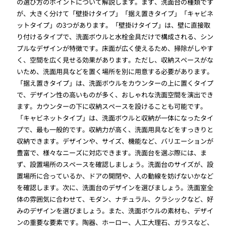
の選び方のポイントについて解説します。まず、洗面台の種類です
が、大きく分けて「壁掛けタイプ」「据え置きタイプ」「キャビネ
ットタイプ」の3つがあります。「壁掛けタイプ」は、壁に直接取
り付けるタイプで、洗面ボウルと水栓金具だけで構成される、シン
プルなデザインが特徴です。床面が広く使えるため、掃除がしやす
く、空間を広く見せる効果があります。ただし、収納スペースがな
いため、洗面用具などを置く場所を別に用意する必要があります。
「据え置きタイプ」は、洗面ボウルをカウンターの上に置くタイプ
で、デザイン性の高いものが多く、おしゃれな洗面空間を演出でき
ます。カウンターの下に収納スペースを設けることも可能です。
「キャビネットタイプ」は、洗面ボウルと収納が一体になったタイ
プで、最も一般的です。収納力が高く、洗面用具などをすっきりと
収納できます。デザインや、サイズ、機能など、バリエーションが
豊富で、様々なニーズに対応できます。洗面台を選ぶ際には、ま
ず、設置場所のスペースを確認しましょう。洗面台のサイズが、設
置場所に合っているか、ドアの開閉や、人の動線を妨げないかなど
を確認します。次に、洗面台のデザインを選びましょう。洗面室全
体の雰囲気に合わせて、モダン、ナチュラル、クラシックなど、好
みのデザインを選びましょう。また、洗面ボウルの素材も、デザイ
ンの重要な要素です。陶器、ホーロー、人工大理石、ガラスなど、