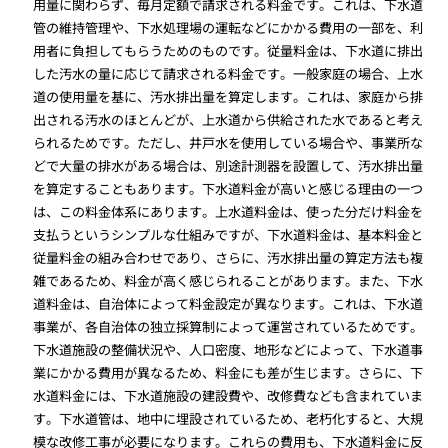
用量に関わらず、毎月定額で請求される料金です。これは、下水道
管の維持管理や、下水処理場の運転などにかかる費用の一部を、利
用者に負担してもらうためのものです。従量料金は、下水道に排出
した汚水の量に応じて請求される料金です。一般家庭の場合、上水
道の使用量を基に、汚水排出量を算定します。これは、家庭から排
出される汚水のほとんどが、上水道から供給された水であると考え
られるためです。ただし、井戸水を使用している場合や、事業所な
どで大量の排水がある場合は、別途計測器を設置して、汚水排出量
を算定することもあります。下水道料金が高いと感じる理由の一つ
は、この料金体系にあります。上水道料金は、使った分だけ料金を
支払うというシンプルな仕組みですが、下水道料金は、基本料金と
従量料金の組み合わせであり、さらに、汚水排出量の算定方法も複
雑であるため、料金が高く感じられることがあります。また、下水
道料金は、自治体によって料金設定が異なります。これは、下水道
事業が、各自治体の独立採算制によって運営されているためです。
下水道施設の整備状況や、人口密度、地形などによって、下水道事
業にかかる費用が異なるため、料金にも差が生じます。さらに、下
水道料金には、下水道施設の建設費や、改修費なども含まれていま
す。下水道管は、地中に埋設されているため、老朽化すると、大規
模な改修工事が必要になります。これらの費用も、下水道料金に反