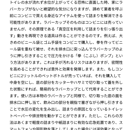
トイレの水が流れず水位が上がってくる恐怖に直面した時、家にラ
バーカップがないと絶望的な気分になりますが、諦めて業者を呼ぶ
前にコンビニで買える身近なアイテムを使って詰まりを解消できる
可能性があります。ラバーカップそのものはコンビニには売ってい
ませんが、その原理である「真空圧を利用して詰まりを引っ張り出
す」動きを再現できる道具は作ることができるのです。例えば、大
きめのビニール袋とゴム手袋をコンビニで購入し、拳を作ってビニ
ール袋を重ねて被せ、それを排水口に突っ込んでラバーカップのよ
うに押し引きすることで圧力をかける「拳（こぶし）ポンプ」とい
う方法があります。これは手が汚れるリスクはありますが、密閉性
を高めることができれば意外と効果を発揮します。また、もしコン
ビニに2リットルのペットボトルが売っていれば、それを購入して
中身を空にし、底の部分をカッターやハサミで切り取って蓋を外し
た状態にすれば、簡易的なラバーカップとして代用することができ
ます。使い方は本物のラバーカップと同様で、切り取った底の面を
排水口に押し当て、飲み口の部分を親指で塞ぎながら押し引きする
ことで水圧の変化を生み出し、詰まりの原因となっているトイレッ
トペーパーや排泄物を動かすことができます。ただし、これらの方
法はあくまで軽度の詰まりや紙詰まりに有効な応急処置であり、ス
マートフォンや固形物を落としてしまった場合には逆効果となって