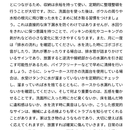
とにつながるため、収納は余裕を持って使い、定期的に整理整頓を
行うことが大切です。次に、洗面台を使った後は、ボウルの周りや
水栓の根元に飛び散った水をこまめに拭き取る習慣をつけましょ
う。これは直接的な床下漏水を防ぐわけではありませんが、水回り
をきれいに保つ意識を持つことで、パッキンの劣化やコーキングの
剥がれなどの小さな変化に気づきやすくなります。また、月に一度
は「排水の流れ」を確認してください。水を流した時にゴボゴボと
音がしたり、流れが悪かったりする場合は、排水管が詰まりかけて
いるサインであり、放置すると逆流や接続部からの水漏れを引き起
こす可能性があるため、パイプクリーナーなどで早めに清掃を行い
ましょう。さらに、シャワーホース付きの洗面台を使用している場
合は、水受けタンクに水が溜まっていないかを定期的にチェック
し、溜まっていれば水を捨てるとともに、ホースから水漏れしてい
ないかを確認してください。そして何より重要なのは、五感を働か
せることです。洗面所に入った時にカビ臭くないか、床を踏んだ時
に違和感はないか、水を流す時に異音はしないか。こうした感覚的
なサインは、機械による点検よりも早くトラブルを知らせてくれる
ことがあります。家は生き物のようなものであり、大切に使えば長
く応えてくれますが、放置すれば確実に傷んでいきます。日常のほ