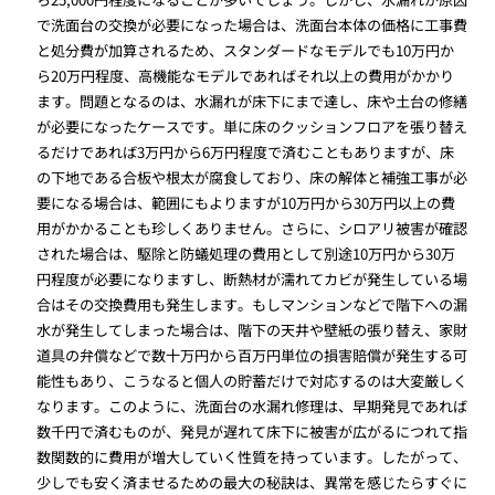
で洗面台の交換が必要になった場合は、洗面台本体の価格に工事費
と処分費が加算されるため、スタンダードなモデルでも10万円か
ら20万円程度、高機能なモデルであればそれ以上の費用がかかり
ます。問題となるのは、水漏れが床下にまで達し、床や土台の修繕
が必要になったケースです。単に床のクッションフロアを張り替え
るだけであれば3万円から6万円程度で済むこともありますが、床
の下地である合板や根太が腐食しており、床の解体と補強工事が必
要になる場合は、範囲にもよりますが10万円から30万円以上の費
用がかかることも珍しくありません。さらに、シロアリ被害が確認
された場合は、駆除と防蟻処理の費用として別途10万円から30万
円程度が必要になりますし、断熱材が濡れてカビが発生している場
合はその交換費用も発生します。もしマンションなどで階下への漏
水が発生してしまった場合は、階下の天井や壁紙の張り替え、家財
道具の弁償などで数十万円から百万円単位の損害賠償が発生する可
能性もあり、こうなると個人の貯蓄だけで対応するのは大変厳しく
なります。このように、洗面台の水漏れ修理は、早期発見であれば
数千円で済むものが、発見が遅れて床下に被害が広がるにつれて指
数関数的に費用が増大していく性質を持っています。したがって、
少しでも安く済ませるための最大の秘訣は、異常を感じたらすぐに