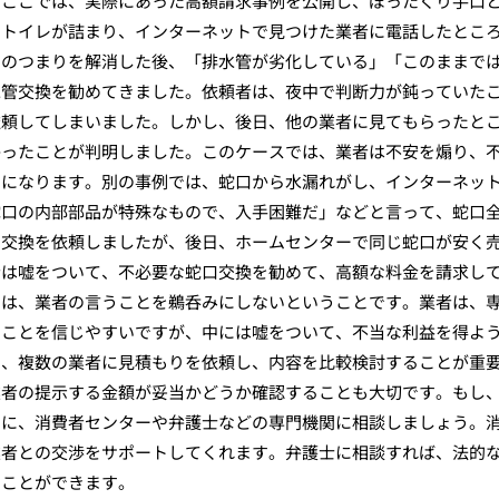
。ここでは、実際にあった高額請求事例を公開し、ぼったくり手口
にトイレが詰まり、インターネットで見つけた業者に電話したとこ
レのつまりを解消した後、「排水管が劣化している」「このままで
水管交換を勧めてきました。依頼者は、夜中で判断力が鈍っていた
依頼してしまいました。しかし、後日、他の業者に見てもらったと
かったことが判明しました。このケースでは、業者は不安を煽り、
とになります。別の事例では、蛇口から水漏れがし、インターネッ
蛇口の内部部品が特殊なもので、入手困難だ」などと言って、蛇口
口交換を依頼しましたが、後日、ホームセンターで同じ蛇口が安く
者は嘘をついて、不必要な蛇口交換を勧めて、高額な料金を請求し
とは、業者の言うことを鵜呑みにしないということです。業者は、
うことを信じやすいですが、中には嘘をついて、不当な利益を得よ
ず、複数の業者に見積もりを依頼し、内容を比較検討することが重
業者の提示する金額が妥当かどうか確認することも大切です。もし
ずに、消費者センターや弁護士などの専門機関に相談しましょう。
業者との交渉をサポートしてくれます。弁護士に相談すれば、法的
ることができます。