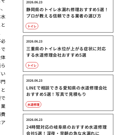
とそ
2026.06.23
ろ、
静岡県のトイレ水漏れ修理おすすめ5選！
プロが教える信頼できる業者の選び方
は水
こと
トイレ
こ
不必
2026.06.23
三重県のトイレ水位が上がる症状に対応
トで
する水道修理会社おすすめ5選
全体
売ら
トイレ
てい
2026.06.23
専門
LINEで相談できる愛知県の水道修理会社
うと
おすすめ5選！写真で見積もり
要で
水道修理
、業
消費
2026.06.23
なア
24時間対応の岐阜県のおすすめ水道修理
会社5選！深夜・早朝の急な水漏れに