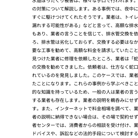
水道ぼったくり被害は、様々な手口で行われます
の対策について解説します。ある事例では、夜中
すぐに駆けつけてくれたそうです。業者は、トイ
漏れする可能性がある」などと言って、高額な排
もあり、業者の言うことを信じて、排水管交換を
ろ、排水管は劣化しておらず、交換する必要はな
要な工事を勧めて、高額な料金を請求していたこ
見つけた業者に修理を依頼したところ、業者は「
の交換を勧めてきました。依頼者は、仕方なく蛇
れているのを発見しました。このケースでは、業
たことになります。これらの事例から学ぶべきこ
的な知識を持っているため、一般の人は業者の言
する業者も存在します。業者の説明を鵜呑みにせ
す。また、インターネットで料金相場を調べて、
者の説明に納得できない場合は、その場で契約せ
者センターでは、消費者からの相談を受け付け、
ドバイスや、訴訟などの法的手段について検討す